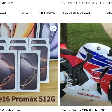
over en V
GERMANY 27603483377 LOTTERY
l 2025
Lima
PEN 4000.00
el 10 de Junio del 2025
Lim
6 Pro Max nuevo
Vendo Honda CBR 600 RR 2015