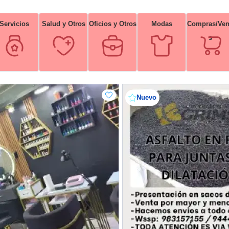
Servicios
Salud y Otros
Oficios y Otros
Modas
Compras/Ven
s
Nuevo