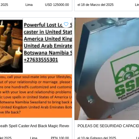
l 2025
Lima
USD 125000.00
el 18 de Marzo del 2025
Li
 Death Spell Caster And Black Magic Revenge Death Spell Caster 27633555301
POLEAS DE SEGURIDAD CAPACI
del 2025
Lima
PEN 100.00
el 10 de Febrero del 2025
L