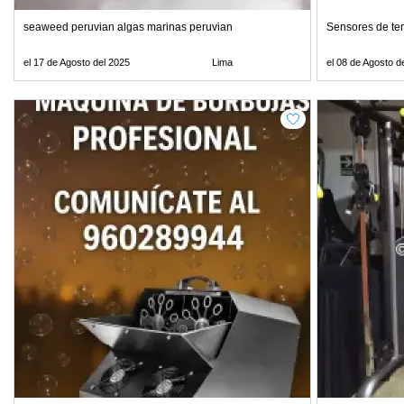
seaweed peruvian algas marinas peruvian
Sensores de te
el 17 de Agosto del 2025
Lima
el 08 de Agosto d