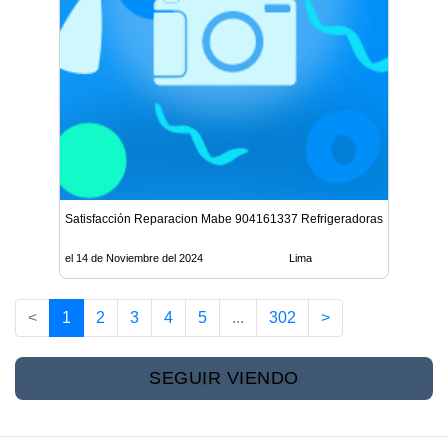
Satisfacción Reparacion Mabe 904161337 Refrigeradoras La Molina
el 14 de Noviembre del 2024
Lima
<
1
2
3
4
5
...
302
>
SEGUIR VIENDO