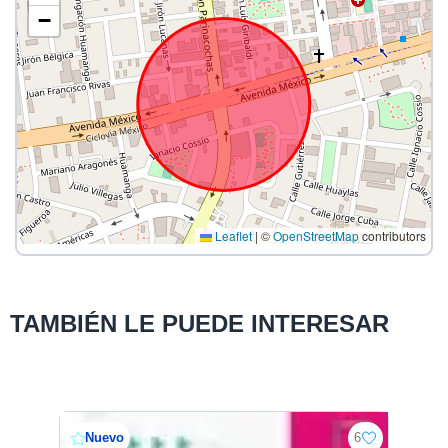
−
Leaflet
|
©
OpenStreetMap
contributors
TAMBIÉN LE PUEDE INTERESAR
Nuevo
6