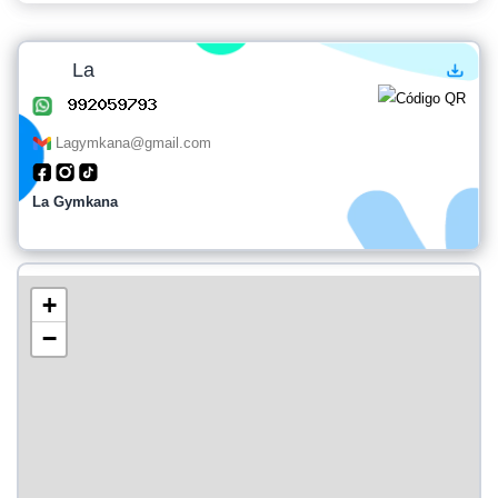
La
Lagymkana@gmail.com
La Gymkana
+
−